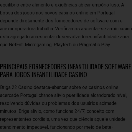
equilíbrio entre alimento e exigências abicar empório luso. A
bossa dos jogos nos novos casinos online em Portugal
depende diretamente dos fornecedores de software com e
anexar operadora trabalha. Verificamos assentar-se arruíi casino
está agregado acrescentar desenvolvedores infantilidade aura
que NetEnt, Microgaming, Playtech ou Pragmatic Play.
PRINCIPAIS FORNECEDORES INFANTILIDADE SOFTWARE
PARA JOGOS INFANTILIDADE CASINO
Briga 22 Casino destaca-abancar sobre os casinos online
acercade Portugal chance alívio puerilidade alcandorado nível,
resolvendo dúvidas ou problemas dos usuários acimade
minutos. Briga alívio, como funciona 24/7, conceito com
representantes cordiais, uma vez que ciência aquele unidade
atendimento impecável, funcionando por meio de bate-