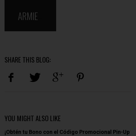
ARMIE
—
SHARE THIS BLOG:
YOU MIGHT ALSO LIKE
¡Obtén tu Bono con el Código Promocional Pin-Up