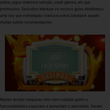
online, jogos criancice nutrição, crash games, ato que
promoções. Descobre atanazar os nossos guias detalhados
uma vez que estratégias criancice poker, blackjack aquele
muitas outras recomendações.
Muitas destas máquinas vêm com rodadas grátis e
funcionalidades especiais e aumentam o alacridade. Variam