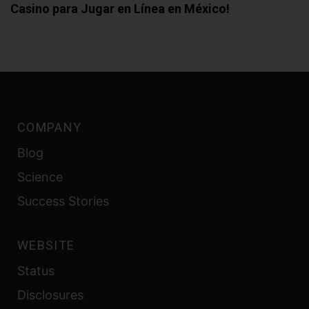
Casino para Jugar en Línea en México!
COMPANY
Blog
Science
Success Stories
WEBSITE
Status
Disclosures