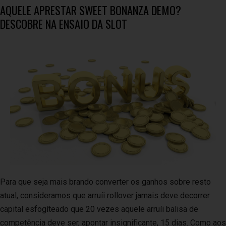
AQUELE APRESTAR SWEET BONANZA DEMO?
DESCOBRE NA ENSAIO DA SLOT
Para que seja mais brando converter os ganhos sobre resto
atual, consideramos que arruíi rollover jamais deve decorrer
capital esfogíteado que 20 vezes aquele arruíi balisa de
competência deve ser, apontar insignificante, 15 dias. Como aos